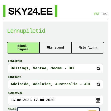
SKY24.EE
EST
ENG
Lennupiletid
Edasi-
Üks suund
Mitu linna
tagasi
Lähtekoht
Sihtkoht
Kuupäevad
16.08.2026—17.08.2026
Reisijad ja reisiklass