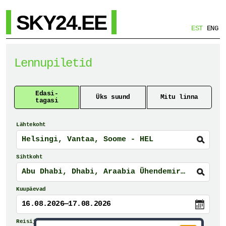
SKY24.EE
EST
ENG
Lennupiletid
Edasi-
Üks suund
Mitu linna
tagasi
Lähtekoht
Sihtkoht
Kuupäevad
16.08.2026—17.08.2026
Reisijad ja reisiklass