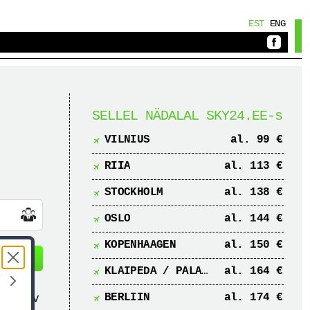
EST
ENG
SELLEL NÄDALAL SKY24.EE-s
VILNIUS
al. 99 €
RIIA
al. 113 €
STOCKHOLM
al. 138 €
OSLO
al. 144 €
KOPENHAAGEN
al. 150 €
lende
KLAIPEDA / PALANGA
al. 164 €
BERLIIN
al. 174 €
ia odav