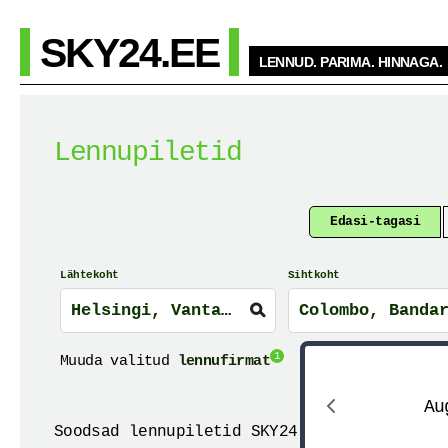
SKY24.EE
LENNUD. PARIMA. HINNAGA.
Lennupiletid
Edasi-tagasi
Lähtekoht
Sihtkoht
1
Muuda valitud
lennufirmat
Au
Soodsad lennupiletid SKY24.EE lennupiletit