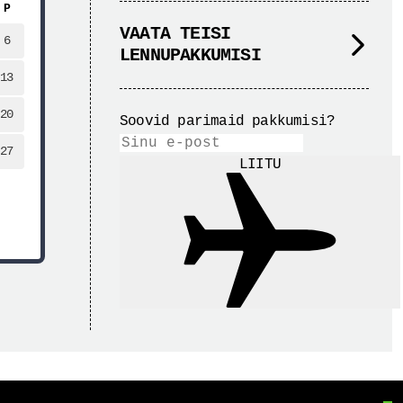
P
VAATA TEISI
6
LENNUPAKKUMISI
13
20
Soovid parimaid pakkumisi?
27
LIITU