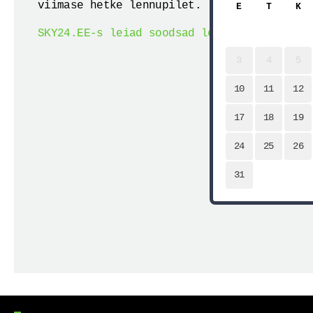
viimase hetke lennupilet.
E
T
K
SKY24.EE-s leiad soodsad lennupiletid Qata
3
4
5
10
11
12
17
18
19
24
25
26
31