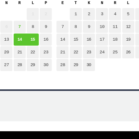
N
R
L
P
E
T
K
N
R
L
1
2
1
2
3
4
5
ri lendudele!
6
7
8
9
7
8
9
10
11
12
13
14
15
16
14
15
16
17
18
19
20
21
22
23
21
22
23
24
25
26
27
28
29
30
28
29
30