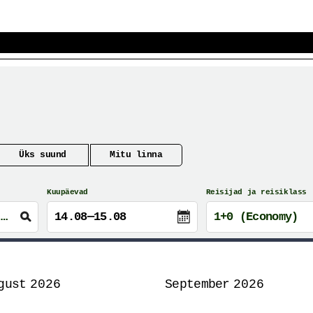
Üks suund
Mitu linna
Kuupäevad
Reisijad ja reisiklass
14.08—15.08
1+0 (Economy)
Otsi
gust
September
e e-poest. Mugav, kiire ja turvaline otsing. Le