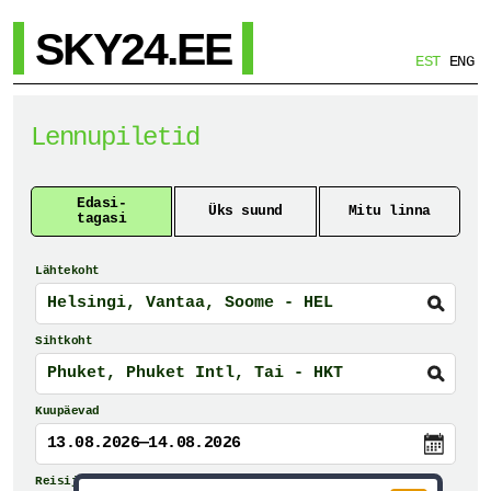
SKY24.EE
EST
ENG
Lennupiletid
Edasi-
Üks suund
Mitu linna
tagasi
Lähtekoht
Sihtkoht
Kuupäevad
13.08.2026—14.08.2026
Reisijad ja reisiklass