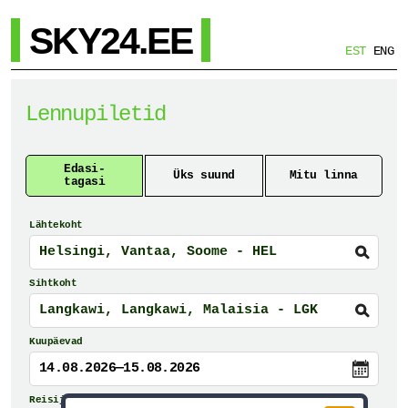
SKY24.EE
EST
ENG
Lennupiletid
Edasi-
Üks suund
Mitu linna
tagasi
Lähtekoht
Sihtkoht
Kuupäevad
14.08.2026—15.08.2026
Reisijad ja reisiklass