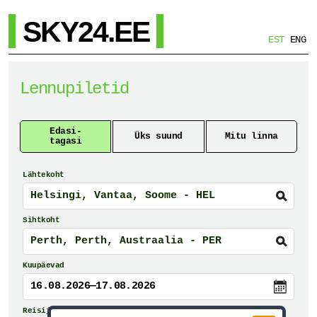
SKY24.EE
EST
ENG
Lennupiletid
Edasi-
Üks suund
Mitu linna
tagasi
Lähtekoht
Sihtkoht
Kuupäevad
16.08.2026—17.08.2026
Reisijad ja reisiklass