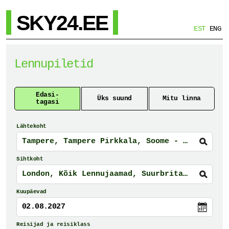
SKY24.EE
EST
ENG
Lennupiletid
Edasi-
Üks suund
Mitu linna
tagasi
Lähtekoht
Sihtkoht
Kuupäevad
02.08.2027
Reisijad ja reisiklass