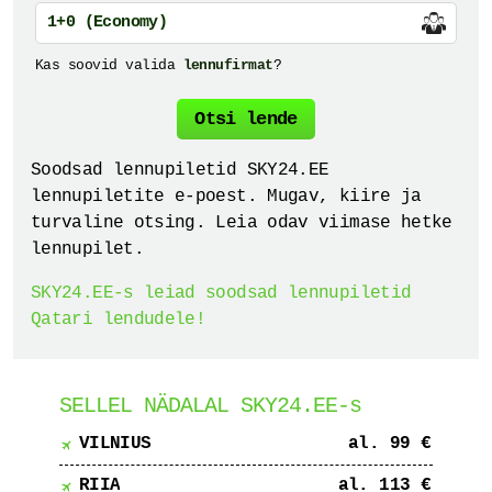
1+0 (Economy)
Kas soovid valida
lennufirmat
?
Otsi
lende
Soodsad lennupiletid SKY24.EE
lennupiletite e-poest. Mugav, kiire ja
turvaline otsing. Leia odav viimase hetke
lennupilet.
SKY24.EE-s leiad soodsad lennupiletid
Qatari lendudele!
SELLEL NÄDALAL SKY24.EE-s
VILNIUS
al. 99 €
RIIA
al. 113 €