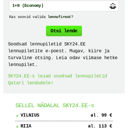
1+0 (Economy)
Kas soovid valida
lennufirmat
?
Otsi
lende
Soodsad lennupiletid SKY24.EE
lennupiletite e-poest. Mugav, kiire ja
turvaline otsing. Leia odav viimase hetke
lennupilet.
SKY24.EE-s leiad soodsad lennupiletid
Qatari lendudele!
SELLEL NÄDALAL SKY24.EE-s
VILNIUS
al. 99 €
RIIA
al. 113 €