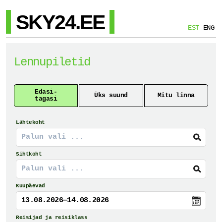
SKY24.EE
EST
ENG
Lennupiletid
Edasi-
Üks suund
Mitu linna
tagasi
Lähtekoht
Sihtkoht
Kuupäevad
13.08.2026—14.08.2026
Reisijad ja reisiklass