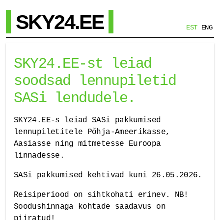
SKY24.EE
EST
ENG
SKY24.EE-st leiad
soodsad lennupiletid
SASi lendudele.
SKY24.EE-s leiad SASi pakkumised
lennupiletitele Põhja-Ameerikasse,
Aasiasse ning mitmetesse Euroopa
linnadesse.
SASi pakkumised kehtivad kuni 26.05.2026.
Reisiperiood on sihtkohati erinev. NB!
Soodushinnaga kohtade saadavus on
piiratud!