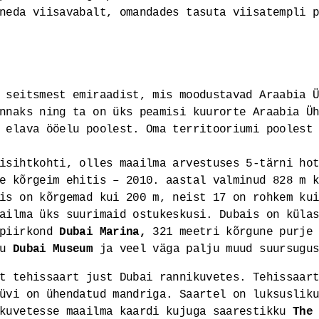
neda viisavabalt, omandades tasuta viisatempli p
 seitsmest emiraadist, mis moodustavad Araabia 
nnaks ning ta on üks peamisi kuurorte Araabia Ü
 elava ööelu poolest. Oma territooriumi poolest
isihtkohti, olles maailma arvestuses 5-tärni ho
de kõrgeim ehitis – 2010. aastal valminud 828 m 
is on kõrgemad kui 200 m, neist 17 on rohkem ku
aailma üks suurimaid ostukeskusi. Dubais on küla
 piirkond
Dubai Marina,
321 meetri kõrgune purje
mu
Dubai Museum
ja veel väga palju muud suursugu
at tehissaart just Dubai rannikuvetes. Tehissaar
üvi on ühendatud mandriga. Saartel on luksuslik
ikuvetesse maailma kaardi kujuga saarestikku
The