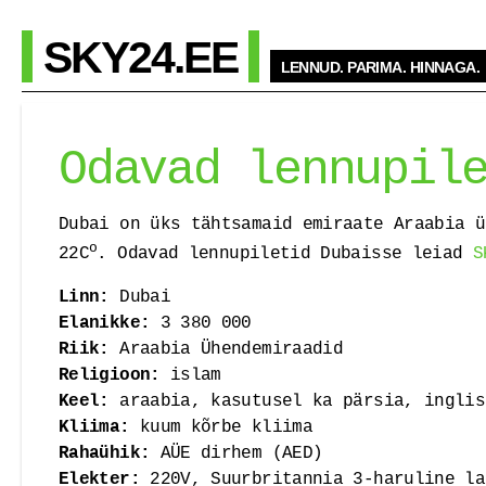
SKY24.EE
LENNUD. PARIMA. HINNAGA.
Odavad lennupil
Dubai on üks tähtsamaid emiraate Araabia ü
o
22C
. Odavad lennupiletid Dubaisse leiad
S
Linn:
Dubai
Elanikke:
3 380 000
Riik:
Araabia Ühendemiraadid
Religioon:
islam
Keel:
araabia, kasutusel ka pärsia, inglis
Kliima:
kuum kõrbe kliima
Rahaühik:
AÜE dirhem (AED)
Elekter:
220V, Suurbritannia 3-haruline la