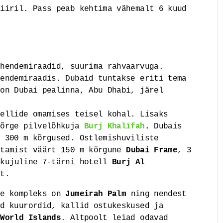
iiril. Pass peab kehtima vähemalt 6 kuud
Ühendemiraadid, suurima rahvaarvuga.
hendemiraadis. Dubaid tuntakse eriti tema
 on Dubai pealinna, Abu Dhabi, järel
tellide omamises teisel kohal. Lisaks
kõrge pilvelõhkuja
Burj Khalīfah
.
Dubais
i 300 m kõrgused. Ostlemishuviliste
stamist väärt 150 m kõrgune
Dubai Frame
, 3
 kujuline 7-tärni hotell
Burj Al
st.
te kompleks on
Jumeirah Palm
ning nendest
ud kuurordid, kallid ostukeskused ja
 World Islands
. Altpoolt leiad odavad