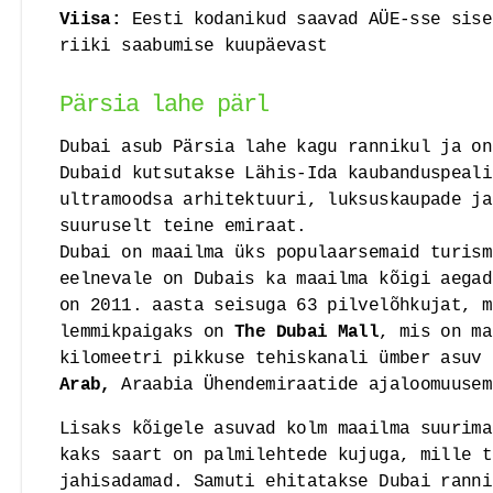
Viisa:
Eesti kodanikud saavad AÜE-sse sise
riiki saabumise kuupäevast
Pärsia lahe pärl
Dubai asub Pärsia lahe kagu rannikul ja on
Dubaid kutsutakse Lähis-Ida kaubanduspeali
ultramoodsa arhitektuuri, luksuskaupade ja
suuruselt teine emiraat.
Dubai on maailma üks populaarsemaid turism
eelnevale on Dubais ka maailma kõigi aega
on 2011. aasta seisuga 63 pilvelõhkujat, m
lemmikpaigaks on
The Dubai Mall
, mis on m
kilomeetri pikkuse tehiskanali ümber asuv
Arab,
Araabia Ühendemiraatide ajaloomuuse
Lisaks kõigele asuvad kolm maailma suurim
kaks saart on palmilehtede kujuga, mille t
jahisadamad. Samuti ehitatakse Dubai rann