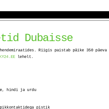
etid Dubaisse
hendemiraatides. Riigis paistab päike 350 päeva
KY24.EE
lehelt.
e, hindi ja urdu
pikkontaktidega pistik